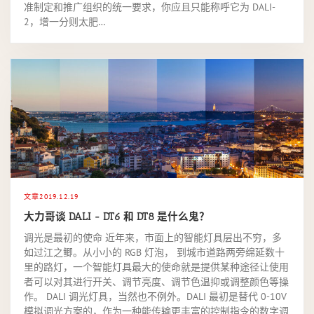
准制定和推广组织的统一要求，你应且只能称呼它为 DALI-
2，增一分则太肥…
文章
2019.12.19
大力哥谈 DALI - DT6 和 DT8 是什么鬼？
调光是最初的使命 近年来，市面上的智能灯具层出不穷，多
如过江之鲫。从小小的 RGB 灯泡， 到城市道路两旁绵延数十
里的路灯，一个智能灯具最大的使命就是提供某种途径让使用
者可以对其进行开关、调节亮度、调节色温抑或调整颜色等操
作。 DALI 调光灯具，当然也不例外。DALI 最初是替代 0-10V
模拟调光方案的，作为一种能传输更丰富的控制指令的数字调