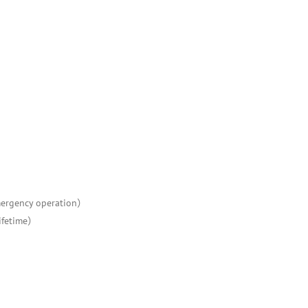
gency operation）
ifetime）