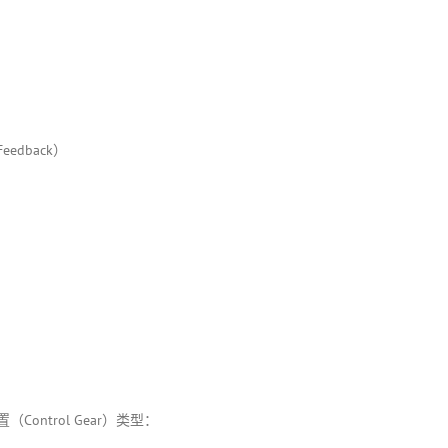
Feedback）
ontrol Gear）类型：