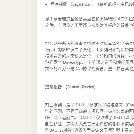
程序装置 （Sequencer）（最新的标准中已
是不是看着这些设备类型名称觉得特别拗口？国家推
之后，有很多的类型逐步被淘汰其相应的标准也
那么这些所谓的设备类型对不对应具体的产品类型
Type）的解释发生了变化，上面列出来的设备类
技术背景的人来说又是个一十分拗口的解释，打个
包括两个 DeviceType。主机通过询问和使
类型的区分不是DALI协议的首创，是一种在其
控制设备
（Control Device）
前面提到，最早 DALI 只是定义了被控装置（Co
性的问题。不同厂商的主机和同一被控装置的匹
DALI-2应运而生。 DALI-2不仅改进了 DALI
制性认证，这将大大改善历史遗留的各种不兼容问
些DALI-2的控制设备类型被定义了呢？截止目