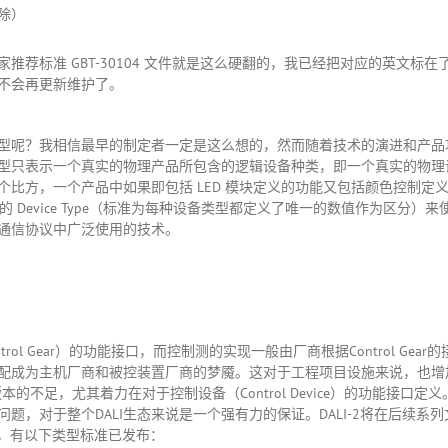
废除）
荐标准 GBT-30104 文件就是这么硬翻的，我已经把对应的英文标在了
不会再更新维护了。
呢？我相信最早的制定者一定是这么想的，然而随着技术的演进和产品功能
型只表示一个真实的物理产品所包含的逻辑设备种类，即一个真实的物理设备可以
比方，一个产品中如果即包括 LED 模块定义的功能又包括颜色控制定义的
能不同的 Device Type（标准为每种设备类型都定义了唯一的数值作为区
他通信协议中广泛使用的技术。
ntrol Gear）的功能接口，而控制测的实现一般由厂商根据Control 
配成为主机厂商和被控装置厂商的梦魇。这对于工程项目设施来说，也增
 1.0 版本的不足，尤其着力在对于控制设备（Control Device）的功能接
题，对于整个DALI生态来说是一个强有力的保证。DALI-2将在后续
前，有以下类型标准已发布：