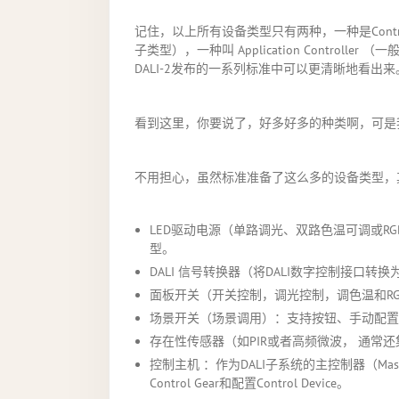
记住，以上所有设备类型只有两种，一种是Control Gea
子类型），一种叫 Application Controll
DALI-2发布的一系列标准中可以更清晰地看出来
看到这里，你要说了，好多好多的种类啊，可是我
不用担心，虽然标准准备了这么多的设备类型，
LED驱动电源（单路调光、双路色温可调或RG
型。
DALI 信号转换器（将DALI数字控制接口转换为
面板开关（开关控制，调光控制，调色温和RGB控制
场景开关（场景调用）：支持按钮、手动配置等Cont
存在性传感器（如PIR或者高频微波， 通常还集
控制主机 ：作为DALI子系统的主控制器（Master C
Control Gear和配置Control Device。