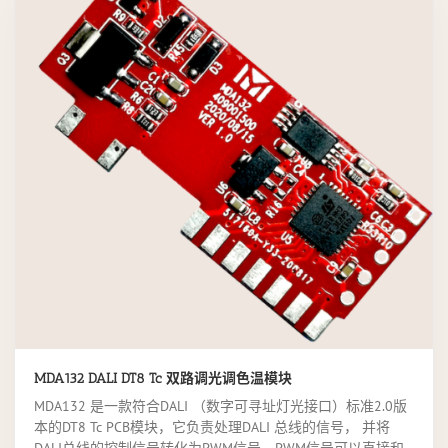
MDA132 DALI DT8 Tc 双路调光调色温模块
MDA132 是一款符合DALI （数字可寻址灯光接口）标准2.0版
本的DT8 Tc PCB模块，它负责处理DALI 总线的信号， 并将
DALI总线的控制信号转化为PWM信号，PWM信号可以直接和