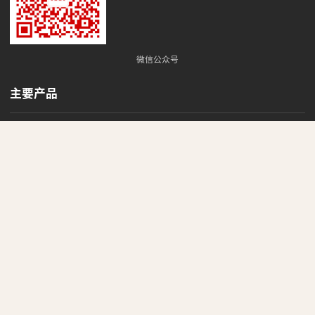
微信公众号
主要产品
DALI 产品
(13)
DMX512/RDM 产品
(1)
最新动态
MDA90 DALI Pixel 64 灯具模拟器
大力哥谈 DALI - DALI 很牛？DALI 很 Low！
美加杰智能发布精简版DALI USB控制器 - MDA82