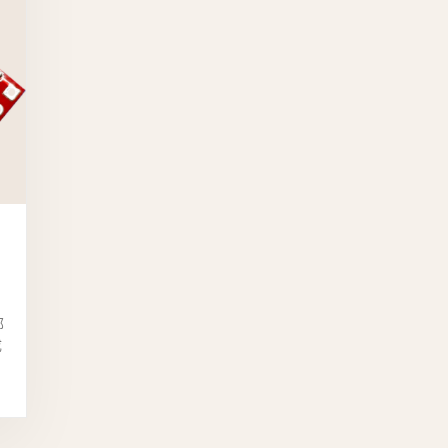
）
部
成